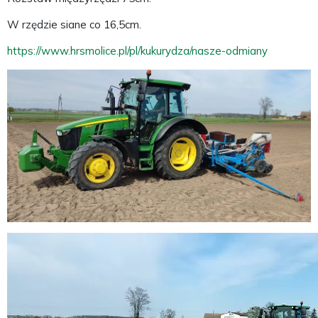
W rzędzie siane co 16,5cm.
https://www.hrsmolice.pl/pl/kukurydza/nasze-odmiany