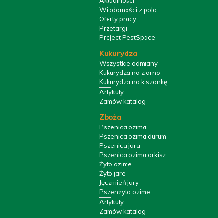
Aktualności
Wiadomości z pola
Oferty pracy
Przetargi
Project PestSpace
Kukurydza
Wszystkie odmiany
Kukurydza na ziarno
Kukurydza na kiszonkę
Artykuły
Zamów katalog
Zboża
Pszenica ozima
Pszenica ozima durum
Pszenica jara
Pszenica ozima orkisz
Żyto ozime
Żyto jare
Jęczmień jary
Pszenżyto ozime
Artykuły
Zamów katalog